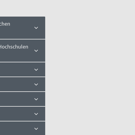
schen
 Hochschulen